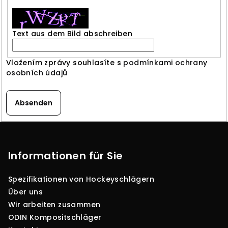
Text aus dem Bild abschreiben
Vložením zprávy souhlasíte s
podmínkami ochrany
osobních údajů
Absenden
F
u
ß
Informationen für Sie
z
Spezifikationen von Hockeyschlägern
e
Über uns
i
Wir arbeiten zusammen
l
ODIN Kompositschläger
e