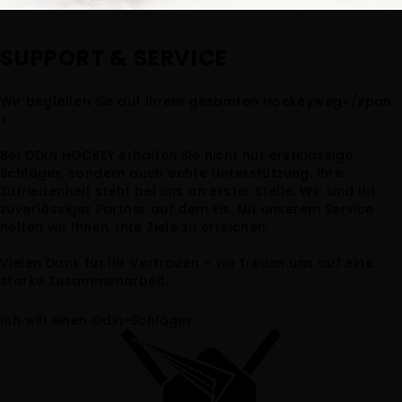
SUPPORT &
SERVICE
Wir begleiten Sie auf Ihrem gesamten Hockeyweg</span
>
Bei ODIN HOCKEY erhalten Sie nicht nur erstklassige
Schläger, sondern auch echte Unterstützung. Ihre
Zufriedenheit steht bei uns an erster Stelle. Wir sind Ihr
zuverlässiger Partner auf dem Eis. Mit unserem Service
helfen wir Ihnen, Ihre Ziele zu erreichen.
Vielen Dank für Ihr Vertrauen – wir freuen uns auf eine
starke Zusammenarbeit.
Ich will einen Odin-Schläger