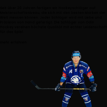
Seit über 20 Jahren fertigen wir Hockeyschläger auf
Meisterschaftsniveau, die sich mit den besten Marken der
Welt messen können. Jeder Schläger wird mit Liebe und
Präzision von Hand gefertigt. Die Schläger von Odin
Hockey vereinen höchste Qualität mit echter Leidenschaft
für das Spiel.
mehr erfahren