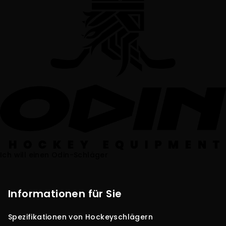
Ich will einen Odin-Schläger
F
u
ß
Informationen für Sie
z
Spezifikationen von Hockeyschlägern
e