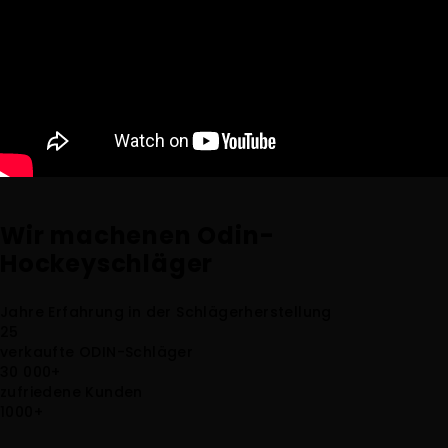
Wir machenen
Odin-
Hockeyschläger
Jahre Erfahrung in der Schlägerherstellung
25
verkaufte ODIN-Schläger
30 000+
zufriedene Kunden
1000+