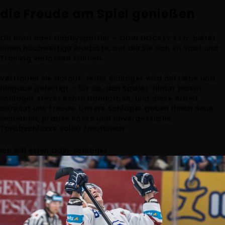
die Freude
am Spiel genießen
Ob Profi oder Hobbysportler – ODIN HOCKEY s.r.o. bietet
Ihnen hochwertige Produkte, auf die Sie sich im Spiel und
Training verlassen können.
Vertrauen Sie darauf: Jeder Schläger wird mit Liebe und
Hingabe gefertigt – für Sie, den Spieler. Hinter jedem
Schläger steckt echte Handarbeit, und diese Arbeit
bereitet uns Freude. Unsere Schläger geben Ihnen neue
Sicherheit, präzise Pässe und unvergessliche
Torabschlüsse voller Emotionen.
Ich will einen Odin-Schläger