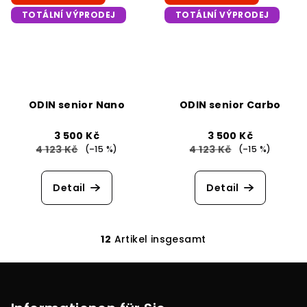
TOTÁLNÍ VÝPRODEJ
TOTÁLNÍ VÝPRODEJ
ODIN senior Nano
ODIN senior Carbo
3 500 Kč
3 500 Kč
4 123 Kč
4 123 Kč
(–15 %)
(–15 %)
Detail
Detail
12
Artikel insgesamt
S
t
F
e
u
u