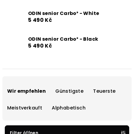
ODIN senior Carbo³ - White
5 490 Kč
ODIN senior Carbo³ - Black
5 490 Kč
P
r
Wir empfehlen
Günstigste
Teuerste
o
d
Meistverkauft
Alphabetisch
u
k
t
Filter öffnen