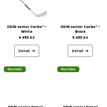
e
ODIN senior Carbo³ -
ODIN senior Carbo³ -
White
Black
5 490 Kč
5 490 Kč
Detail
Detail
Novinka
Novinka
ODIN senior Nano³ -
ODIN senior Nano³