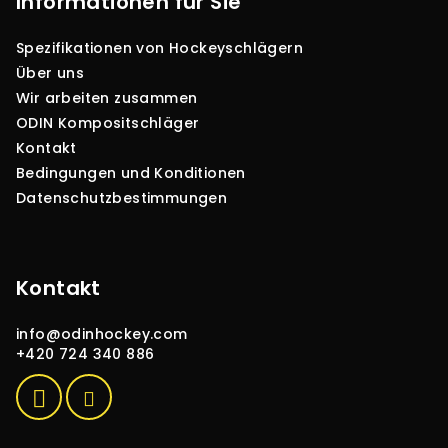
ß
Informationen für Sie
e
r
z
e
Spezifikationen von Hockeyschlägern
e
l
Über uns
i
e
Wir arbeiten zusammen
l
m
ODIN Kompositschläger
e
e
Kontakt
n
Bedingungen und Konditionen
t
Datenschutzbestimmungen
e
d
e
r
Kontakt
L
i
info
@
odinhockey.com
s
+420 724 340 886
t
e