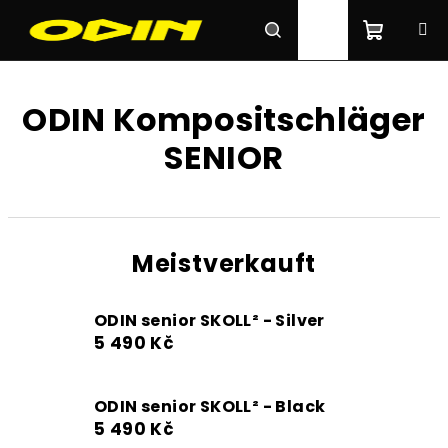
Zum
Inhalt
springen
Waren
Suchen
Login
ODIN Kompositschläger
SENIOR
Meistverkauft
ODIN senior SKOLL² - Silver
5 490 Kč
ODIN senior SKOLL² - Black
5 490 Kč