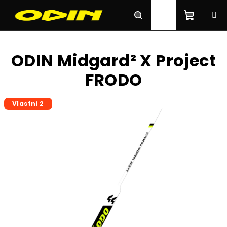
Zum
Inhalt
springen
Waren
Suchen
Login
ODIN Midgard² X Project
FRODO
Vlastní 2