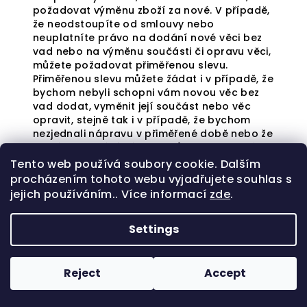
požadovat výměnu zboží za nové. V případě,
že neodstoupíte od smlouvy nebo
neuplatníte právo na dodání nové věci bez
vad nebo na výměnu součásti či opravu věci,
můžete požadovat přiměřenou slevu.
Přiměřenou slevu můžete žádat i v případě, že
bychom nebyli schopni vám novou věc bez
vad dodat, vyměnit její součást nebo věc
opravit, stejně tak i v případě, že bychom
nezjednali nápravu v přiměřené době nebo že
by vám zjednání nápravy působilo značné
obtíže.
Tento web používá soubory cookie. Dalším
procházením tohoto webu vyjadřujete souhlas s
jejich používáním.. Více informací
zde
.
Práva z vadného plnění vám nenáleží, pokud
Settings
byste před převzetím zboží věděli, že zboží
má vadu, anebo byste vadu sami způsobili.
Záruka a nároky z odpovědnosti za vady se
Reject
Accept
nevztahují na opotřebení zboží způsobené
jeho užíváním, na vady způsobené
nesprávným užíváním zboží, nedodržením