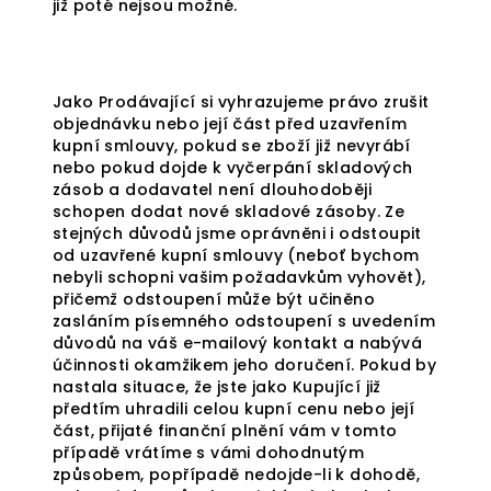
již poté nejsou možné.
Jako Prodávající si vyhrazujeme právo zrušit
objednávku nebo její část před uzavřením
kupní smlouvy, pokud se zboží již nevyrábí
nebo pokud dojde k vyčerpání skladových
zásob a dodavatel není dlouhodoběji
schopen dodat nové skladové zásoby. Ze
stejných důvodů jsme oprávněni i odstoupit
od uzavřené kupní smlouvy (neboť bychom
nebyli schopni vašim požadavkům vyhovět),
přičemž odstoupení může být učiněno
zasláním písemného odstoupení s uvedením
důvodů na váš e-mailový kontakt a nabývá
účinnosti okamžikem jeho doručení. Pokud by
nastala situace, že jste jako Kupující již
předtím uhradili celou kupní cenu nebo její
část, přijaté finanční plnění vám v tomto
případě vrátíme s vámi dohodnutým
způsobem, popřípadě nedojde-li k dohodě,