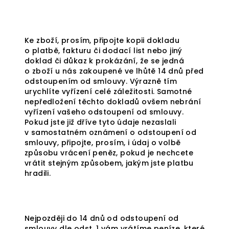
Ke zboží, prosím, připojte kopii dokladu
o platbě, fakturu či dodací list nebo jiný
doklad či důkaz k prokázání, že se jedná
o zboží u nás zakoupené ve lhůtě 14 dnů před
odstoupením od smlouvy. Výrazně tím
urychlíte vyřízení celé záležitosti. Samotné
nepředložení těchto dokladů ovšem nebrání
vyřízení vašeho odstoupení od smlouvy.
Pokud jste již dříve tyto údaje nezaslali
v samostatném oznámení o odstoupení od
smlouvy, připojte, prosím, i údaj o volbě
způsobu vrácení peněz, pokud je nechcete
vrátit stejným způsobem, jakým jste platbu
hradili.
Nejpozději do 14 dnů od odstoupení od
smlouvy dle odst. 1 vám vrátíme peníze, které