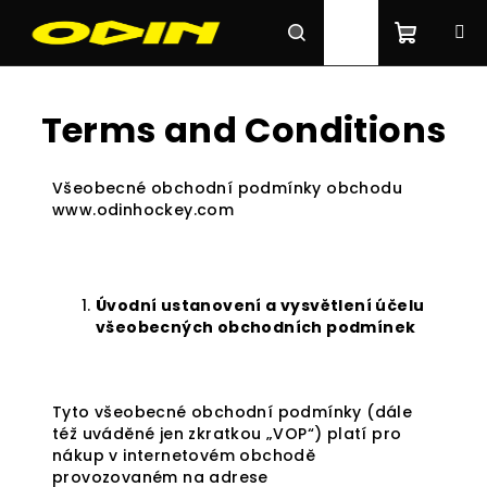
Skip
to
content
Shoppi
Search
Login
Terms and Conditions
cart
Všeobecné obchodní podmínky obchodu
www.odinhockey.com
Úvodní ustanovení a vysvětlení účelu
všeobecných obchodních podmínek
Tyto všeobecné obchodní podmínky (dále
též uváděné jen zkratkou „VOP“) platí pro
nákup v internetovém obchodě
provozovaném na adrese