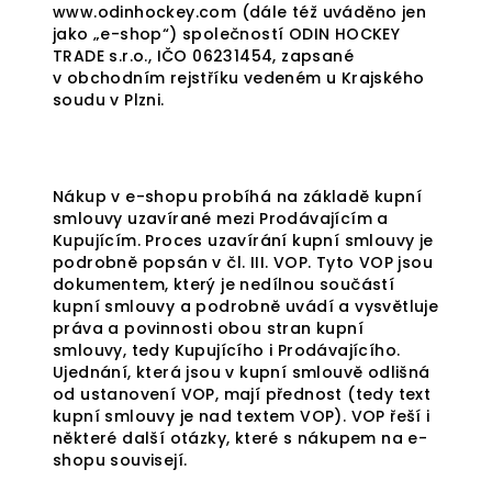
www.odinhockey.com (dále též uváděno jen
jako „e-shop“) společností ODIN HOCKEY
TRADE s.r.o., IČO 06231454, zapsané
v obchodním rejstříku vedeném u Krajského
soudu v Plzni.
Nákup v e-shopu probíhá na základě kupní
smlouvy uzavírané mezi Prodávajícím a
Kupujícím. Proces uzavírání kupní smlouvy je
podrobně popsán v čl. III. VOP. Tyto VOP jsou
dokumentem, který je nedílnou součástí
kupní smlouvy a podrobně uvádí a vysvětluje
práva a povinnosti obou stran kupní
smlouvy, tedy Kupujícího i Prodávajícího.
Ujednání, která jsou v kupní smlouvě odlišná
od ustanovení VOP, mají přednost (tedy text
kupní smlouvy je nad textem VOP). VOP řeší i
některé další otázky, které s nákupem na e-
shopu souvisejí.