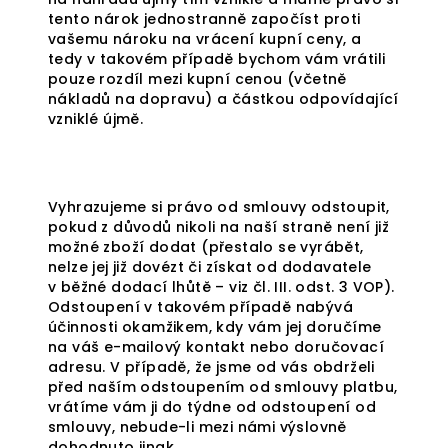
tento nárok jednostranně započíst proti
vašemu nároku na vrácení kupní ceny, a
tedy v takovém případě bychom vám vrátili
pouze rozdíl mezi kupní cenou (včetně
nákladů na dopravu) a částkou odpovídající
vzniklé újmě.
Vyhrazujeme si právo od smlouvy odstoupit,
pokud z důvodů nikoli na naší straně není již
možné zboží dodat (přestalo se vyrábět,
nelze jej již dovézt či získat od dodavatele
v běžné dodací lhůtě – viz čl. III. odst. 3 VOP).
Odstoupení v takovém případě nabývá
účinnosti okamžikem, kdy vám jej doručíme
na váš e-mailový kontakt nebo doručovací
adresu. V případě, že jsme od vás obdrželi
před naším odstoupením od smlouvy platbu,
vrátíme vám ji do týdne od odstoupení od
smlouvy, nebude-li mezi námi výslovně
dohodnuto jinak.