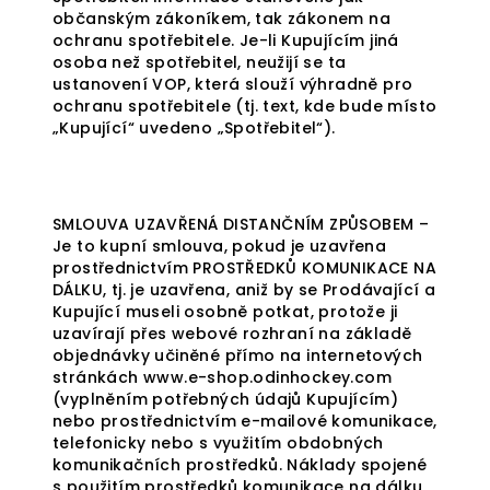
občanským zákoníkem, tak zákonem na
ochranu spotřebitele. Je-li Kupujícím jiná
osoba než spotřebitel, neužijí se ta
ustanovení VOP, která slouží výhradně pro
ochranu spotřebitele (tj. text, kde bude místo
„Kupující“ uvedeno „Spotřebitel“).
SMLOUVA UZAVŘENÁ DISTANČNÍM ZPŮSOBEM –
Je to kupní smlouva, pokud je uzavřena
prostřednictvím PROSTŘEDKŮ KOMUNIKACE NA
DÁLKU, tj. je uzavřena, aniž by se Prodávající a
Kupující museli osobně potkat, protože ji
uzavírají přes webové rozhraní na základě
objednávky učiněné přímo na internetových
stránkách www.e-shop.odinhockey.com
(vyplněním potřebných údajů Kupujícím)
nebo prostřednictvím e-mailové komunikace,
telefonicky nebo s využitím obdobných
komunikačních prostředků. Náklady spojené
s použitím prostředků komunikace na dálku