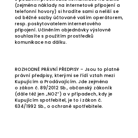
(zejména náklady na internetové připojení a
telefonní hovory) si hradíte sami a neliší se
od běžné sazby účtované vaším operátorem,
resp. poskytovatelem internetového
připojení. Učiněním objednávky výslovně
souhlasíte s použitím prostředků
komunikace na dálku.
ROZHODNÉ PRÁVNÍ PŘEDPISY – Jsou to platné
právní předpisy, kterými se řídí vztah mezi
Kupujícím a Prodávajícím. Jde zejména
o zákon č. 89/2012 Sb., občanský zákoník
(dále též jen „NOZ“) a v případech, kdy je
Kupujícím spotřebitel, je to i zákon č.
634/1992 Sb., o ochraně spotřebitele.