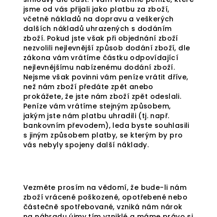
jsme od vás přijali jako platbu za zboží,
včetně nákladů na dopravu a veškerých
dalších nákladů uhrazených s dodáním
zboží. Pokud jste však při objednání zboží
nezvolili nejlevnější způsob dodání zboží, dle
zákona vám vrátíme částku odpovídající
nejlevnějšímu nabízenému dodání zboží.
Nejsme však povinni vám peníze vrátit dříve,
než nám zboží předáte zpět anebo
prokážete, že jste nám zboží zpět odeslali.
Peníze vám vrátíme stejným způsobem,
jakým jste nám platbu uhradili (tj. např.
bankovním převodem), leda byste souhlasili
s jiným způsobem platby, se kterým by pro
vás nebyly spojeny další náklady.
Vezměte prosím na vědomí, že bude-li nám
zboží vrácené poškozené, opotřebené nebo
částečně spotřebované, vzniká nám nárok
na náhradu újmy tím vzniklé a máme právo si