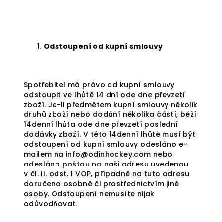
Odstoupení od kupní smlouvy
Spotřebitel má právo od kupní smlouvy
odstoupit ve lhůtě 14 dní ode dne převzetí
zboží. Je-li předmětem kupní smlouvy několik
druhů zboží nebo dodání několika částí, běží
14denní lhůta ode dne převzetí poslední
dodávky zboží. V této 14denní lhůtě musí být
odstoupení od kupní smlouvy odesláno e-
mailem na info@odinhockey.com nebo
odesláno poštou na naši adresu uvedenou
v čl. II. odst. 1 VOP, případně na tuto adresu
doručeno osobně či prostřednictvím jiné
osoby. Odstoupení nemusíte nijak
odůvodňovat.