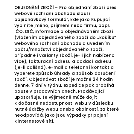
OBJEDNÁNÍ ZBOŽÍ – Pro objednání zboží přes
webové rozhraní obchodu slouží
objednávkový formulář, kde jako Kupující
vyplníte jméno, příjmení nebo firmu, popř.
IČO, DIČ, informace o objednávaném zboží
(vložením objednávaného zboží do „košíku“
webového rozhraní obchodu a uvedením
počtu/množství objednávaného zboží,
případně i varianty zboží, je-li jich nabízeno
více), fakturační adresu a dodací adresu
(je-li odlišná), e-mail a telefonní kontakt a
vyberete způsob úhrady a způsob doručení
zboží. Objednávat zboží je možné 24 hodin
denně, 7 dní v týdnu, expedice pak probíhá
pouze v pracovních dnech. Prodávající
upozorňuje, že výjimečně může dojít
k dočasné nedostupnosti webu v důsledku
nutné údržby webu anebo okolností, za které
neodpovídá, jako jsou výpadky připojení
k internetové síti.