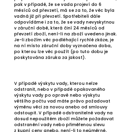
pak v případě, že se vada projeví do 6
měsíců od převzetí, má se za to, že věc byla
vadná již při převzetí. Spotřebiteli dále
odpovídáme i za to, že se vady nevyskytnou
v záruční době, která činí 24 měsíců od
převzetí zboží, není-li na zboží uvedeno jinak.
Je-li zbožím věc podléhající rychlé zkáze, je
na ní místo záruční doby vyznačena doba,
po kterou lze věc použít (po tuto dobu je
poskytována záruka za jakost).
V případě výskytu vady, kterou nelze
odstranit, nebo v případě opakovaného
výskytu vady po opravě nebo výskytu
většího počtu vad máte právo požadovat
výměnu věci za novou anebo od smlouvy
odstoupit. V případě odstranitelné vady na
dosud nepoužitém zboží můžete požadovat
odstranění vady nebo přiměřenou slevu
z kupní ceny anebo, není-li to neúměrné,