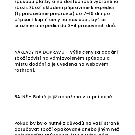
způsobu platby a na dostupnosti vybraného
zboží. Zboží skladem připravíme k expedici
(tj. předáváme přepravci) do 7–10 dní po
připsání kupní ceny na náš účet, byť se
snažíme o expedici do 3–4 pracovních dnů.
NÁKLADY NA DOPRAVU – Výše ceny za dodání
zboží závisí na vámi zvoleném způsobu a
místu dodání a je uvedena na webovém
rozhraní.
BALNÉ – Balné je již obsaženo v kupní ceně.
Pokud by bylo nutné z důvodů na vaší straně
doručovat zboží opakovaně anebo jiným než