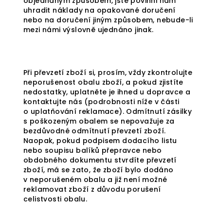
objednaným způsobem, jste povinni nám
uhradit náklady na opakované doručení
nebo na doručení jiným způsobem, nebude-li
mezi námi výslovně ujednáno jinak.
Při převzetí zboží si, prosím, vždy zkontrolujte
neporušenost obalu zboží, a pokud zjistíte
nedostatky, uplatněte je ihned u dopravce a
kontaktujte nás (podrobnosti níže v části
o uplatňování reklamace). Odmítnutí zásilky
s poškozeným obalem se nepovažuje za
bezdůvodné odmítnutí převzetí zboží.
Naopak, pokud podpisem dodacího listu
nebo soupisu balíků přepravce nebo
obdobného dokumentu stvrdíte převzetí
zboží, má se zato, že zboží bylo dodáno
v neporušeném obalu a již není možné
reklamovat zboží z důvodu porušení
celistvosti obalu.