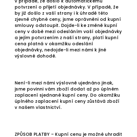
v případě, že došlo k automatickému
potvrzení o přijetí objednávky. V případě, že
by již došlo z vaší strany i k úhradě této
zjevně chybné ceny, jsme oprávněni od kupní
smlouvy odstoupit. Dojde-li ke změně kupní
ceny v době mezi odesláním vaší objednávky
a jejím potvrzením z naší strany, platí kupní
cena platná v okamžiku odeslání
objednávky, nedojde-li mezi námi k jiné
výslovné dohodě.
Není-li mezi námi výslovně ujednáno jinak,
jsme povinni vám zboží dodat až po úplném
zaplacení sjednané kupní ceny. Do okamžiku
úplného zaplacení kupní ceny zůstává zboží
v našem vlastnictví.
ZPŮSOB PLATBY – Kupní cenu je možné uhradit