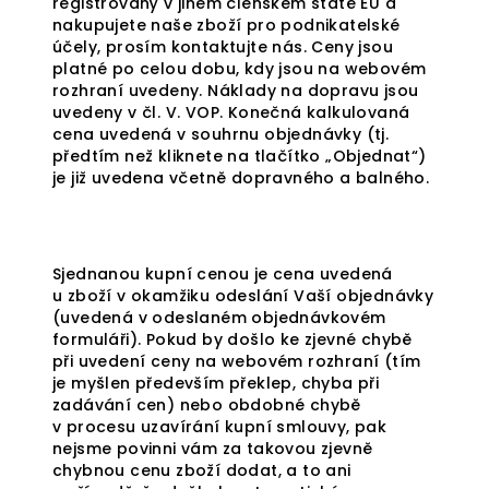
registrovaný v jiném členském státě EU a
nakupujete naše zboží pro podnikatelské
účely, prosím kontaktujte nás. Ceny jsou
platné po celou dobu, kdy jsou na webovém
rozhraní uvedeny. Náklady na dopravu jsou
uvedeny v čl. V. VOP. Konečná kalkulovaná
cena uvedená v souhrnu objednávky (tj.
předtím než kliknete na tlačítko „Objednat“)
je již uvedena včetně dopravného a balného.
Sjednanou kupní cenou je cena uvedená
u zboží v okamžiku odeslání Vaší objednávky
(uvedená v odeslaném objednávkovém
formuláři). Pokud by došlo ke zjevné chybě
při uvedení ceny na webovém rozhraní (tím
je myšlen především překlep, chyba při
zadávání cen) nebo obdobné chybě
v procesu uzavírání kupní smlouvy, pak
nejsme povinni vám za takovou zjevně
chybnou cenu zboží dodat, a to ani