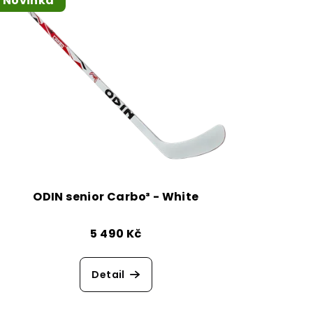
Novinka
ODIN senior Carbo³ - White
5 490 Kč
Detail