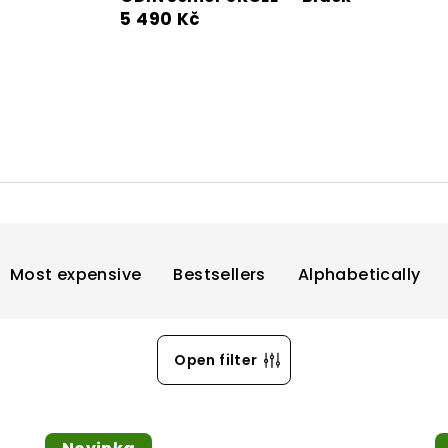
5 490 Kč
Most expensive
Bestsellers
Alphabetically
Open filter