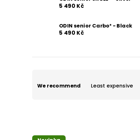
5 490 Kč
ODIN senior Carbo³ - Black
5 490 Kč
P
We recommend
Least expensive
r
o
d
u
L
c