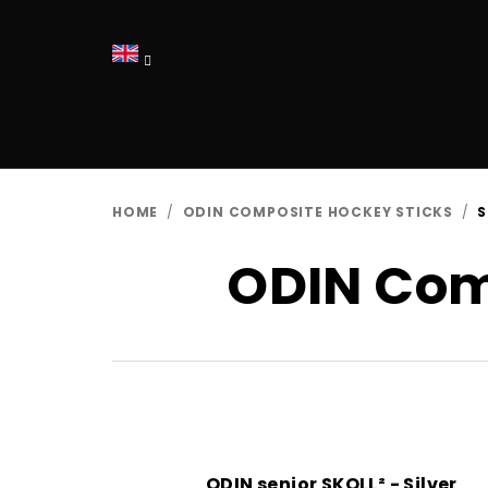
Skip
to
content
HOME
/
ODIN COMPOSITE HOCKEY STICKS
/
S
ODIN Com
ODIN senior SKOLL² - Silver