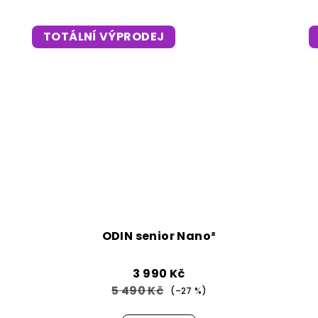
TOTÁLNÍ VÝPRODEJ
ODIN senior Nano²
3 990 Kč
5 490 Kč
(–27 %)