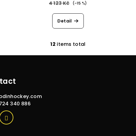
4 123 Kč
(–15 %)
Detail
12
items total
L
i
s
t
tact
i
n
odinhockey.com
g
724 340 886
c
o
n
t