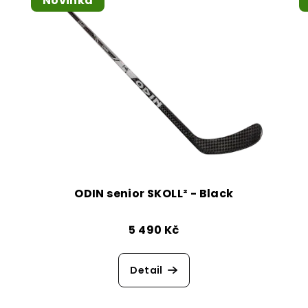
Novinka
ODIN senior SKOLL² - Black
5 490 Kč
Detail