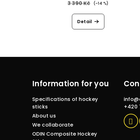
3 390 Kč
(–14 %)
Detail
F
o
Information for you
Con
o
t
Specifications of hockey
info
@
e
sticks
+420 
About us
r
We collaborate
ODIN Composite Hockey