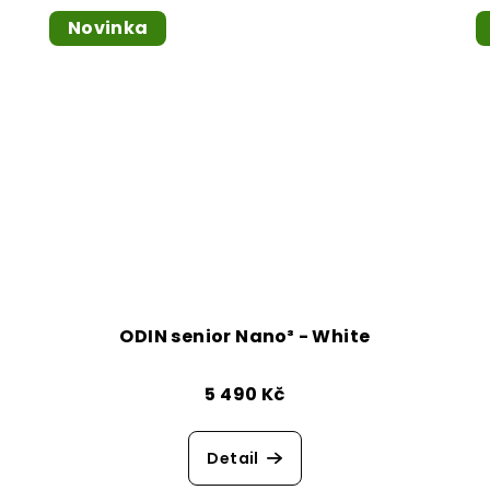
Novinka
ODIN senior Nano³ - White
5 490 Kč
Detail