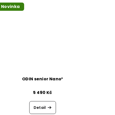
Novinka
ODIN senior Nano³
5 490 Kč
Detail