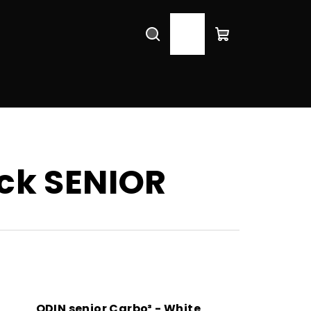
Search
Login
Shopping
cart
ck SENIOR
ODIN senior Carbo³ - White