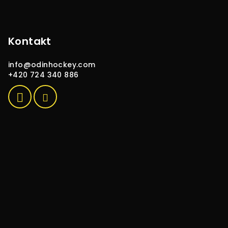
v
ý
p
i
Kontakt
s
u
info
@
odinhockey.com
+420 724 340 886