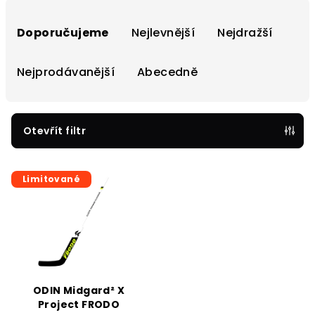
Ř
a
Doporučujeme
Nejlevnější
Nejdražší
z
e
Nejprodávanější
Abecedně
n
í
p
Otevřít filtr
r
V
o
Limitované
ý
d
p
u
i
k
s
t
p
ů
r
ODIN Midgard² X
o
Project FRODO