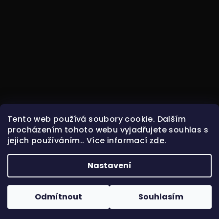
Tento web používá soubory cookie. Dalším
procházením tohoto webu vyjadřujete souhlas s
jejich používáním.. Více informací
zde
.
Nastavení
Copyright 2026
ODIN HOCKEY
. Všechna práva
vyhrazena.
Odmítnout
Souhlasím
Vytvořil Shoptet