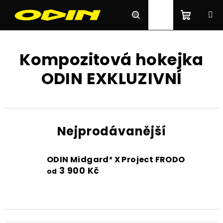
Přejít
na
obsah
Nákupn
Hledat
Přihlášení
Kompozitová hokejka
košík
ODIN EXKLUZIVNÍ
Nejprodávanější
ODIN Midgard² X Project FRODO
3 900 Kč
od