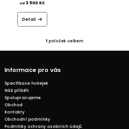
d
3 900 Kč
od
u
k
Detail
t
ů
1
položek celkem
O
v
Z
l
á
á
p
Informace pro vás
d
a
a
c
Specifikace hokejek
t
í
Náš příběh
í
p
Spolupracujeme
r
Obchod
v
Kontakty
k
Obchodní podmínky
y
Podmínky ochrany osobních údajů