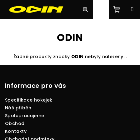
Přejít
na
obsah
Nákupn
Hledat
Přihlášení
ODIN
košík
Žádné produkty značky
ODIN
nebyly nalezeny...
Z
á
p
Informace pro vás
a
Specifikace hokejek
t
Náš příběh
í
Spolupracujeme
Obchod
Kontakty
Obchodní podmínky